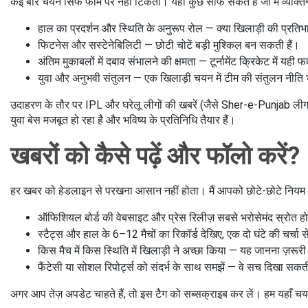
कई बार चयन सिर्फ फॉर्म पर नहीं टिकता। यहां कुछ साफ संकेत हैं जो मैं व्यक्ति
हाल का प्रदर्शन और स्थिति के अनुरूप रोल — क्या खिलाड़ी की प्रतिभा
फिटनेस और सस्टेनेबिलिटी — छोटी चोटें बड़ी मुश्किल बन सकती हैं।
अंतिम मुकाबलों में दबाव संभालने की क्षमता — टूर्नामेंट क्रिकेट में यही फ
युवा और अनुभवी संतुलन — एक खिलाड़ी चयन में टीम की संतुलन नीति 
उदाहरण के तौर पर IPL और घरेलू लीगों की खबरें (जैसे Sher-e-Punjab लीग) य
युवा बेस मजबूत हो रहा है और भविष्य के प्रतिनिधि तैयार हैं।
खबरों को कैसे पढ़ें और फॉलो करें?
हर खबर को हेडलाइन से परखना आसान नहीं होता। मैं आपको छोटे-छोटे नियम बत
ऑफिशियल बोर्ड की वेबसाइट और प्रेस रिलीज़ सबसे भरोसेमंद स्रोत होत
स्टैट्स और हाल के 6–12 मैचों का रिकॉर्ड देखिए, एक दो घंटे की चर्चा से
किस मैच में किस स्थिति में खिलाड़ी ने अच्छा किया — यह जानना ज़रू
फैंटेसी या सोशल रिपोर्ट्स को संदर्भ के साथ समझें — वे सच दिखा सकती
अगर आप तेज़ अपडेट चाहते हैं, तो इस टैग को सब्सक्राइब कर लें। हम यहाँ चयन