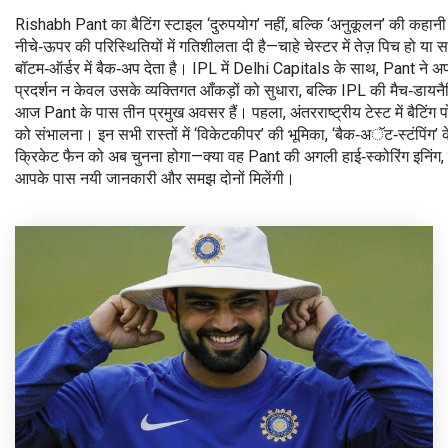
Rishabh Pant का बैटिंग स्टाइल ‘दुरुपयोग’ नहीं, बल्कि ‘अनुकूलन’ की कहानी है
नीचे‑ऊपर की परिस्थितियों में गतिशीलता दी है—चाहे चेस्टर में तेज़ पिच हो या
बॉटम‑ऑर्डर में बैक‑अप देता है। IPL में Delhi Capitals के साथ, Pant ने अ
प्रदर्शन न केवल उसके व्यक्तिगत आँकड़ों को सुधारा, बल्कि IPL की मैच‑डायन
आज Pant के पास तीन प्रमुख अवसर हैं। पहला, अंतरराष्ट्रीय टेस्ट में बैटिंग
को संभालना। इन सभी रास्तों में ‘विकेटकीपर’ की भूमिका, ‘बैक‑अॅट‑स्टंपिंग’
क्रिकेट फैन को अब चुनना होगा—क्या वह Pant की अगली हाई‑स्कोरिंग इनिंग, या
आपके पास नयी जानकारी और समझ दोनों मिलेंगी।