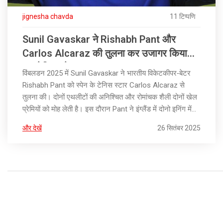
jignesha chavda
11 टिप्पणि
Sunil Gavaskar ने Rishabh Pant और
Carlos Alcaraz की तुलना कर उजागर किया
‘अनपेक्षित’ खेल का जादू
विंबलडन 2025 में Sunil Gavaskar ने भारतीय विकेटकीपर‑बेटर
Rishabh Pant को स्पेन के टेनिस स्टार Carlos Alcaraz से
तुलना की। दोनों एथलीटों की अनिश्चित और रोमांचक शैली दोनों खेल
प्रेमियों को मोह लेती है। इस दौरान Pant ने इंग्लैंड में दोनो इनिंग में
शतकों की रिकॉर्ड बनाया, जबकि Alcaraj ने सेमीफाइनल तक पहुँच
और देखें
26 सितंबर 2025
बनाई। Gavaskar की यह क्रॉस‑स्पोर्ट एनालिसिस खेलों के बीच
समानता को उजागर करती है।