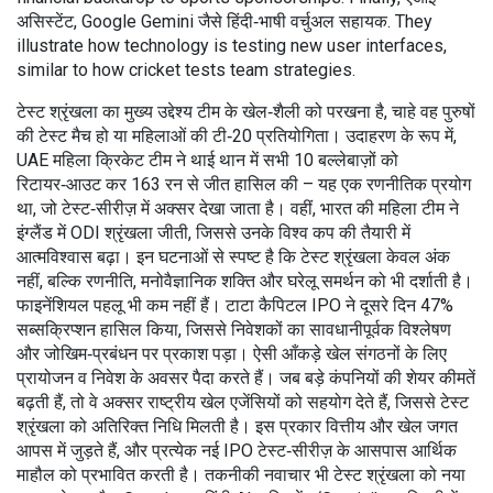
असिस्टेंट
,
Google Gemini जैसे हिंदी‑भाषी वर्चुअल सहायक
. They
illustrate how technology is testing new user interfaces,
similar to how cricket tests team strategies.
टेस्ट श्रृंखला का मुख्य उद्देश्य टीम के खेल‑शैली को परखना है, चाहे वह पुरुषों
की टेस्ट मैच हो या महिलाओं की टी‑20 प्रतियोगिता। उदाहरण के रूप में,
UAE महिला क्रिकेट टीम ने थाई थान में सभी 10 बल्लेबाज़ों को
रिटायर‑आउट कर 163 रन से जीत हासिल की – यह एक रणनीतिक प्रयोग
था, जो टेस्ट‑सीरीज़ में अक्सर देखा जाता है। वहीं, भारत की महिला टीम ने
इंग्लैंड में ODI श्रृंखला जीती, जिससे उनके विश्व कप की तैयारी में
आत्मविश्वास बढ़ा। इन घटनाओं से स्पष्ट है कि टेस्ट श्रृंखला केवल अंक
नहीं, बल्कि रणनीति, मनोवैज्ञानिक शक्ति और घरेलू समर्थन को भी दर्शाती है।
फाइनेंशियल पहलू भी कम नहीं हैं। टाटा कैपिटल IPO ने दूसरे दिन 47%
सब्सक्रिप्शन हासिल किया, जिससे निवेशकों का सावधानीपूर्वक विश्लेषण
और जोखिम‑प्रबंधन पर प्रकाश पड़ा। ऐसी आँकड़े खेल संगठनों के लिए
प्रायोजन व निवेश के अवसर पैदा करते हैं। जब बड़े कंपनियों की शेयर कीमतें
बढ़ती हैं, तो वे अक्सर राष्ट्रीय खेल एजेंसियों को सहयोग देते हैं, जिससे टेस्ट
श्रृंखला को अतिरिक्त निधि मिलती है। इस प्रकार वित्तीय और खेल जगत
आपस में जुड़ते हैं, और प्रत्येक नई IPO टेस्ट‑सीरीज़ के आसपास आर्थिक
माहौल को प्रभावित करती है। तकनीकी नवाचार भी टेस्ट श्रृंखला को नया