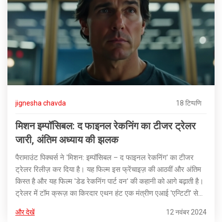
jignesha chavda
18 टिप्पणि
मिशन इम्पॉसिबल: द फाइनल रेकनिंग का टीजर ट्रेलर
जारी, अंतिम अध्याय की झलक
पैरामाउंट पिक्चर्स ने 'मिशन: इम्पॉसिबल – द फाइनल रेकनिंग' का टीजर
ट्रेलर रिलीज़ कर दिया है। यह फिल्म इस फ्रेंचाइज़ की आठवीं और अंतिम
किस्त है और यह फिल्म 'डेड रेकनिंग पार्ट वन' की कहानी को आगे बढ़ाती है।
ट्रेलर में टॉम क्रूज़ का किरदार एथन हंट एक मंत्रीण एआई 'एन्टिटी' से
जूझता हुआ दिखाई दे रहा है। फिल्म की रिलीज़ मई 2025 में तय की गई है
और देखें
12 नवंबर 2024
और इसमें कई प्रमुख सितारे शामिल हैं।