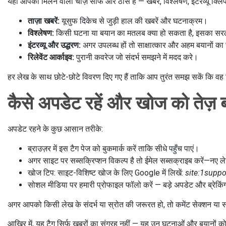
यहाँ आपको मिलने वाली चीज़ें साफ और ठोस हैं — खबरें, विश्लेषण, इंटरव्यू क्लिप 
ताज़ा खबरें:
यूसुफ दिकेच से जुड़ी हाल की खबरें और घटनाक्रम।
विश्लेषण:
किसी घटना या बयान का मतलब क्या हो सकता है, इसका सर
इंटरव्यू और उद्धरण:
अगर उपलब्ध हों तो साक्षात्कार और अहम बयानों 
रिलेवेंट आर्काइव:
पुरानी कवरेज जो संदर्भ समझने में मदद करे।
हर लेख के साथ छोटे-छोटे विवरण दिए गए हैं ताकि आप तुरंत समझ सकें कि वह लि
कैसे अपडेट रहें और खोज को तेज़ ब
अपडेट रहने के कुछ आसान तरीके:
ब्राउज़र में इस टैग पेज को बुकमार्क करें ताकि सीधे पहुँच पाएं।
अगर साइट पर सब्सक्रिप्शन विकल्प है तो ईमेल सब्सक्राइब करें—नए लेख 
खोज टिप: साइट-विशिष्ट खोज के लिए Google में लिखें:
site:1suppor
सोशल मीडिया पर हमारी प्रोफाइल फॉलो करें — बड़े अपडेट और ब्रेकिंग 
अगर आपको किसी लेख के संदर्भ या स्रोत की जरूरत हो, तो कमेंट सेक्शन या संप
आखिर में, यह टैग सिर्फ खबरों का संग्रह नहीं — यह उन घटनाओं और बयानों को स