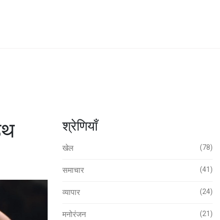
उथ
श्रेणियाँ
खेल
(78)
समाचार
(41)
व्यापार
(24)
मनोरंजन
(21)