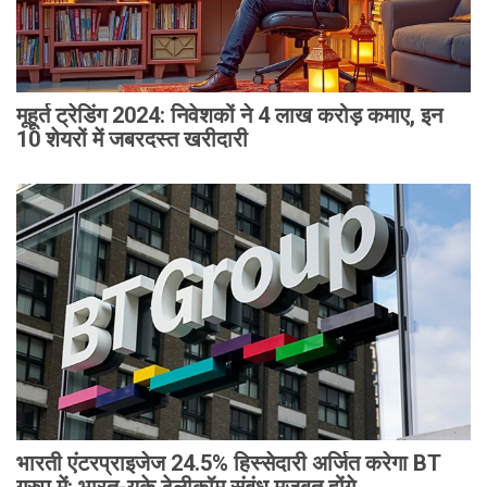
मूहूर्त ट्रेडिंग 2024: निवेशकों ने 4 लाख करोड़ कमाए, इन
10 शेयरों में जबरदस्त खरीदारी
भारती एंटरप्राइजेज 24.5% हिस्सेदारी अर्जित करेगा BT
ग्रुप में: भारत-यूके टेलीकॉम संबंध मजबूत होंगे