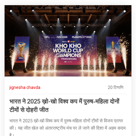
jignesha chavda
20 टिप्पणि
भारत ने 2025 ख़ो-खो विश्व कप में पुरुष‑महिला दोनों
टीमों से दोहरी जीत
भारत ने 2025 ख़ो‑खो विश्व कप में पुरुष‑महिला दोनों टीमों से विजय प्राप्त
की। यह जीत खेल को अंतरराष्ट्रीय मंच पर ले जाने की दिशा में अहम कदम
है।