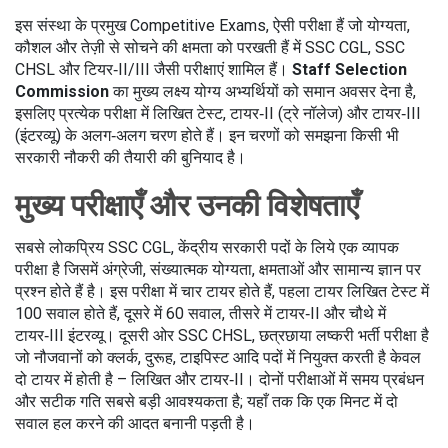
इस संस्था के प्रमुख
Competitive Exams
,
ऐसी परीक्षा हैं जो योग्यता,
कौशल और तेज़ी से सोचने की क्षमता को परखती हैं
में SSC CGL, SSC
CHSL और टियर‑II/III जैसी परीक्षाएं शामिल हैं।
Staff Selection
Commission
का मुख्य लक्ष्य योग्य अभ्यर्थियों को समान अवसर देना है,
इसलिए प्रत्येक परीक्षा में लिखित टेस्ट, टायर‑II (ट्रे नॉलेज) और टायर‑III
(इंटरव्यू) के अलग‑अलग चरण होते हैं। इन चरणों को समझना किसी भी
सरकारी नौकरी की तैयारी की बुनियाद है।
मुख्य परीक्षाएँ और उनकी विशेषताएँ
सबसे लोकप्रिय
SSC CGL
,
केंद्रीय सरकारी पदों के लिये एक व्यापक
परीक्षा है जिसमें अंग्रेजी, संख्यात्मक योग्यता, क्षमताओं और सामान्य ज्ञान पर
प्रश्न होते हैं
है। इस परीक्षा में चार टायर होते हैं, पहला टायर लिखित टेस्ट में
100 सवाल होते हैं, दूसरे में 60 सवाल, तीसरे में टायर‑II और चौथे में
टायर‑III इंटरव्यू। दूसरी ओर
SSC CHSL
,
छत्रछाया लष्करी भर्ती परीक्षा है
जो नौजवानों को क्लर्क, दुरूह, टाइपिस्ट आदि पदों में नियुक्त करती है
केवल
दो टायर में होती है – लिखित और टायर‑II। दोनों परीक्षाओं में समय प्रबंधन
और सटीक गति सबसे बड़ी आवश्यकता है; यहाँ तक कि एक मिनट में दो
सवाल हल करने की आदत बनानी पड़ती है।