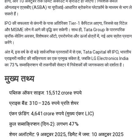
होगा, और 10 अक्टूबर तक डिमैट अकाउंट में क्रेडिट हो जाएगा। निवेशक केवल
ऑनलाइन एएसबीए (ASBA) या यूपीआई‑आधारित ब्रोकरेज प्लेटफ़ॉर्म के माध्यम से भाग ले
सकते हैं।
IPO की सफलता से कंपनी के पास अतिरिक्त Tier‑1 कैपिटल आएगा, जिससे वह रिटेल
और MSME लोन में आगे की वृद्धि कर सकेगी। साथ ही, Tata Group के पारस्परिक
क्रॉस‑सेलिंग अवसर, विशेषकर ऑटो, एयरोस्पेस और ऊर्जा क्षेत्रों में, नई आय स्रोत प्रदान
करेंगे।
अंत में, इस वर्ष के दो बड़े सार्वजनिक प्रस्तावों में से एक, Tata Capital की IPO, भारतीय
प्राइमरी मार्केट की सक्रियता का एक प्रमुख संकेत है, जबकि LG Electronics India
का 73 % सब्सक्रिप्शन भी तकनीकी सेक्टर में निवेशकों की जागरूकता को दर्शाता है।
मुख्य तथ्य
पब्लिक ऑफर साइज: 15,512 crore रुपये
प्राइस बैंड: 310 – 326 रुपये प्रति शेयर
एंकर फ़ंडिंग: 4,641 crore रुपये (मुख्य एंकर LIC)
कुल सब्सक्रिप्शन (दिन‑2): लगभग 47 %
शेयर अलॉटमेंट: 9 अक्टूबर 2025, डिमैट में जमा: 10 अक्टूबर 2025