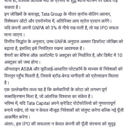
साथ ही, वैश्विक आर्थिक मंदी के प्रभाव से शुद्ध ब्याज मार्जिन पर दबाव पड़
सकता है।
इन जोखिमों के बावजूद, Tata Group के भीतर क्रॉस‑सेलिंग अवसर,
विशेषकर ऑटो और एयरोस्पेस में, अतिरिक्त आय स्रोत प्रदान करेंगे।
यदि कंपनी अपनी GNPA को 3% से नीचे रख पाती है, तो यह IPO सफल
माना जाएगा।
वित्तीय सिद्धांत के अनुसार, उच्च GNPA अनुपात अक्सर डिफॉल्ट जोखिम को
बढ़ाता है, इसलिए इसे नियंत्रित रखना आवश्यक है।
शेयरों का बेसिस ऑफ़ अलॉटमेंट 9 अक्टूबर को निर्धारित है, और डिमैट में 10
अक्टूबर को जमा होगा।
ऑनलाइन ASBA और यूपीआई‑आधारित प्लेटफ़ॉर्म के माध्यम से निवेशकों को
विस्तृत पहुँच मिलती है, जिससे ब्रॉड‑बेस्ड भागीदारी को प्रोत्साहन मिलता
है।
एक उल्लेखनीय तथ्य यह है कि कर्मचारियों के कोटा को लगभग पूर्ण
सब्सक्रिप्शन मिला है, जो आंतरिक विश्वास का संकेत है।
भविष्य में, यदि Tata Capital अपने क्रेडिट पोर्टफोलियो को गुणवत्तापूर्ण
बनाये रखेगा, तो यह न केवल मौजूदा निवेशकों को संतुष्ट करेगा बल्कि नई पूँजी
आकर्षित करेगा।
अंततः, इस IPO की सफलता न केवल कंपनी की पूँजी संरचना को सुदृढ़